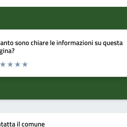
anto sono chiare le informazioni su questa
gina?
a da 1 a 5 stelle la pagina
ta 1 stelle su 5
Valuta 2 stelle su 5
Valuta 3 stelle su 5
Valuta 4 stelle su 5
Valuta 5 stelle su 5
tatta il comune