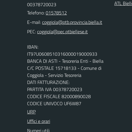
ATL Biel
00378720023
Telefono:
01578512
E-mail:
PEC:
IBAN:
IT97U0608510316000019000933
BANCA DI ASTI - Tesoreria Enti - Biella
C/C POSTALE 15718133 - Comune di
Coggiola - Servizio Tesoreria
DATI FATTURAZIONE:
PARTITA IVA 00378720023
CODICE FISCALE 82000890028
CODICE UNIVOCO UF6W87
URP
Uffici e orari
Numeri utili