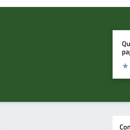
Qu
pa
Valut
Valu
Con