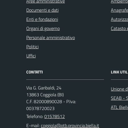
Aree amministrative
Ambient
Documenti e dati
Anagrafe 
Enti e fondazioni
Autorizza
Organi di governo
Catasto e
Personale amministrativo
Politici
Uffici
CONTATTI
LINK UTIL
Via G. Garibaldi, 24
Unione de
13863 Coggiola (BI)
SEAB - S
C.F. 82000890028 - P.Iva:
ATL Biel
00378720023
Telefono:
01578512
E-mail: