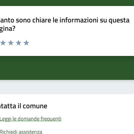
anto sono chiare le informazioni su questa
gina?
a da 1 a 5 stelle la pagina
ta 1 stelle su 5
Valuta 2 stelle su 5
Valuta 3 stelle su 5
Valuta 4 stelle su 5
Valuta 5 stelle su 5
tatta il comune
Leggi le domande frequenti
Richiedi assistenza