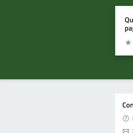
Qu
pa
Valut
Valu
Con