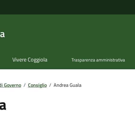
la
Vivere Coggiola
Trasparenza amministrativa
di Governo
/
Consiglio
/
Andrea Guala
a