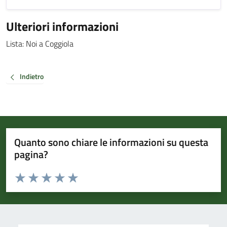
Ulteriori informazioni
Lista: Noi a Coggiola
Indietro
Quanto sono chiare le informazioni su questa
pagina?
Valuta da 1 a 5 stelle la pagina
Valuta 1 stelle su 5
Valuta 2 stelle su 5
Valuta 3 stelle su 5
Valuta 4 stelle su 5
Valuta 5 stelle su 5