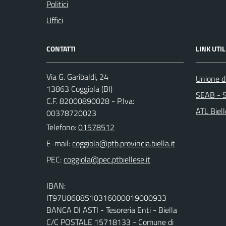
Politici
Uffici
CONTATTI
LINK UTIL
Via G. Garibaldi, 24
Unione de
13863 Coggiola (BI)
SEAB - S
C.F. 82000890028 - P.Iva:
ATL Biel
00378720023
Telefono:
01578512
E-mail:
PEC:
IBAN:
IT97U0608510316000019000933
BANCA DI ASTI - Tesoreria Enti - Biella
C/C POSTALE 15718133 - Comune di