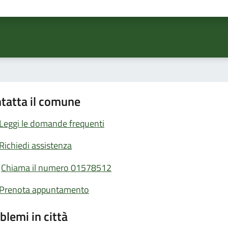
ta 1 stelle su 5
Valuta 2 stelle su 5
Valuta 3 stelle su 5
Valuta 4 stelle su 5
Valuta 5 stelle su 5
tatta il comune
Leggi le domande frequenti
Richiedi assistenza
Chiama il numero 01578512
Prenota appuntamento
blemi in città