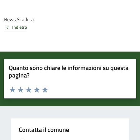
News Scaduta
Indietro
Quanto sono chiare le informazioni su questa
pagina?
Valuta da 1 a 5 stelle la pagina
Valuta 1 stelle su 5
Valuta 2 stelle su 5
Valuta 3 stelle su 5
Valuta 4 stelle su 5
Valuta 5 stelle su 5
Contatta il comune