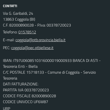
CONTATTI
Via G. Garibaldi, 24
13863 Coggiola (BI)
C.F. 82000890028 - P.Iva: 00378720023
Telefono:
01578512
E-mail:
PEC:
IBAN: IT97U0608510316000019000933 BANCA DI ASTI -
Tesoreria Enti - Biella
C/C POSTALE 15718133 - Comune di Coggiola - Servizio
Tesoreria
DATI FATTURAZIONE:
PARTITA IVA 00378720023
CODICE FISCALE 82000890028
CODICE UNIVOCO UF6W87
URP