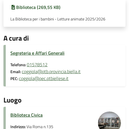
Biblioteca (269,55 KB)
La Biblioteca per i bambini - Letture animate 2025/2026
A cura di
Segreteria e Affari Generali
01578512
Telefono:
coggiola@ptb.provincia.biella.it
Email:
coggiola@pec.ptbiellese.it
PEC:
Luogo
Biblioteca Civica
Indirizzo:
Via Roma n.135