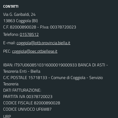
CONTATTI
Via G. Garibaldi, 24
13863 Coggiola (BI)
C.F. 82000890028 - P.Iva: 00378720023
Telefono:
01578512
E-mail:
PEC:
IBAN: IT97U0608510316000019000933 BANCA DI ASTI -
Tesoreria Enti - Biella
C/C POSTALE 15718133 - Comune di Coggiola - Servizio
Tesoreria
DATI FATTURAZIONE:
PARTITA IVA 00378720023
CODICE FISCALE 82000890028
CODICE UNIVOCO UF6W87
URP