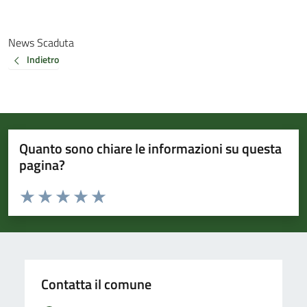
News Scaduta
Indietro
Quanto sono chiare le informazioni su questa
pagina?
Valuta da 1 a 5 stelle la pagina
Valuta 1 stelle su 5
Valuta 2 stelle su 5
Valuta 3 stelle su 5
Valuta 4 stelle su 5
Valuta 5 stelle su 5
Contatta il comune