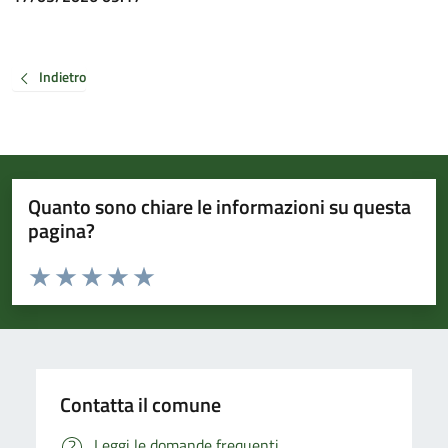
Indietro
Quanto sono chiare le informazioni su questa
pagina?
Valuta da 1 a 5 stelle la pagina
Valuta 1 stelle su 5
Valuta 2 stelle su 5
Valuta 3 stelle su 5
Valuta 4 stelle su 5
Valuta 5 stelle su 5
Contatta il comune
Leggi le domande frequenti