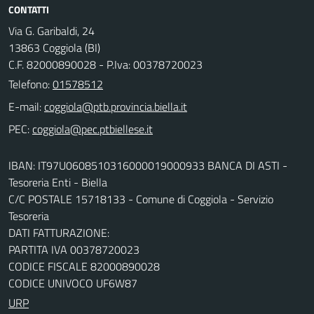
CONTATTI
Via G. Garibaldi, 24
13863 Coggiola (BI)
C.F. 82000890028 - P.Iva: 00378720023
Telefono:
01578512
E-mail:
PEC:
IBAN: IT97U0608510316000019000933 BANCA DI ASTI -
Tesoreria Enti - Biella
C/C POSTALE 15718133 - Comune di Coggiola - Servizio
Tesoreria
DATI FATTURAZIONE:
PARTITA IVA 00378720023
CODICE FISCALE 82000890028
CODICE UNIVOCO UF6W87
URP