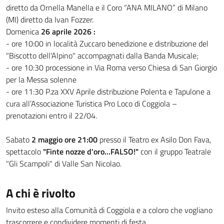
diretto da Ornella Manella e il Coro “ANA MILANO” di Milano
(MI) diretto da Ivan Fozzer.
Domenica
26 aprile 2026 :
- ore 10:00 in località Zuccaro benedizione e distribuzione del
"Biscotto dell'Alpino" accompagnati dalla Banda Musicale;
- ore 10:30 processione in Via Roma verso Chiesa di San Giorgio
per la Messa solenne
- ore 11:30 P.za XXV Aprile distribuzione Polenta e Tapulone a
cura all’Associazione Turistica Pro Loco di Coggiola –
prenotazioni entro il 22/04.
Sabato
2 maggio
ore 21:00
presso il Teatro ex Asilo Don Fava,
spettacolo
"Finte nozze d'oro...FALSO!"
con il gruppo Teatrale
"Gli Scampoli" di Valle San Nicolao.
A chi è rivolto
Invito esteso alla Comunità di Coggiola e a coloro che vogliano
trascorrere e condividere momenti di festa.