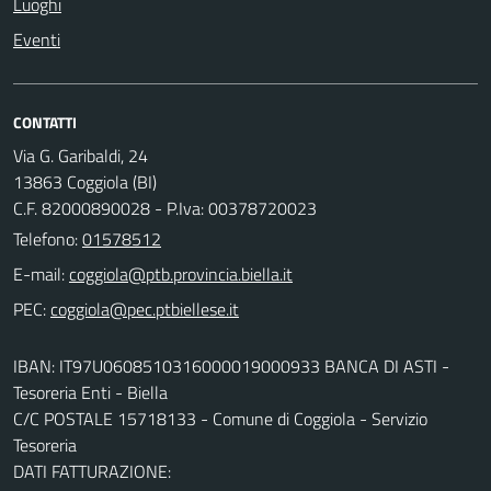
Luoghi
Eventi
CONTATTI
Via G. Garibaldi, 24
13863 Coggiola (BI)
C.F. 82000890028 - P.Iva: 00378720023
Telefono:
01578512
E-mail:
PEC:
IBAN: IT97U0608510316000019000933 BANCA DI ASTI -
Tesoreria Enti - Biella
C/C POSTALE 15718133 - Comune di Coggiola - Servizio
Tesoreria
DATI FATTURAZIONE: