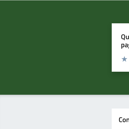
Qu
pa
Valut
Valu
Con