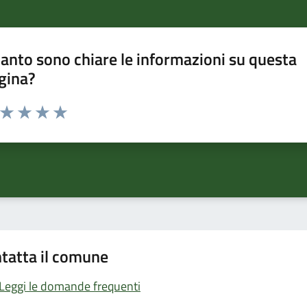
anto sono chiare le informazioni su questa
gina?
a da 1 a 5 stelle la pagina
ta 1 stelle su 5
Valuta 2 stelle su 5
Valuta 3 stelle su 5
Valuta 4 stelle su 5
Valuta 5 stelle su 5
tatta il comune
Leggi le domande frequenti