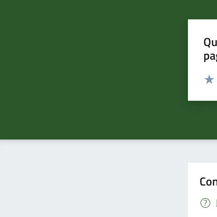
Qu
pa
Valut
Valu
Con