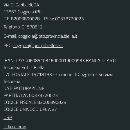
Via G. Garibaldi, 24
13863 Coggiola (BI)
C.F. 82000890028 - P.Iva: 00378720023
Telefono:
01578512
E-mail:
PEC:
IBAN: IT97U0608510316000019000933 BANCA DI ASTI -
Tesoreria Enti - Biella
C/C POSTALE 15718133 - Comune di Coggiola - Servizio
Tesoreria
DATI FATTURAZIONE:
PARTITA IVA 00378720023
CODICE FISCALE 82000890028
CODICE UNIVOCO UF6W87
URP
Uffici e orari