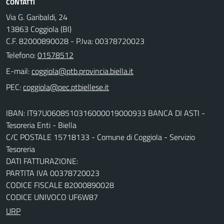
CONTATTI
Via G. Garibaldi, 24
13863 Coggiola (BI)
C.F. 82000890028 - P.Iva: 00378720023
Telefono:
01578512
E-mail:
PEC:
IBAN: IT97U0608510316000019000933 BANCA DI ASTI -
Tesoreria Enti - Biella
C/C POSTALE 15718133 - Comune di Coggiola - Servizio
Tesoreria
DATI FATTURAZIONE:
PARTITA IVA 00378720023
CODICE FISCALE 82000890028
CODICE UNIVOCO UF6W87
URP