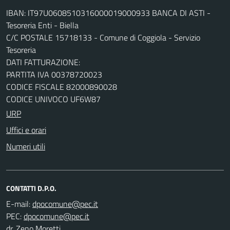
IBAN: IT97U0608510316000019000933 BANCA DI ASTI -
Tesoreria Enti - Biella
C/C POSTALE 15718133 - Comune di Coggiola - Servizio
Tesoreria
DATI FATTURAZIONE:
PARTITA IVA 00378720023
CODICE FISCALE 82000890028
CODICE UNIVOCO UF6W87
URP
Uffici e orari
Numeri utili
CONTATTI D.P.O.
E-mail:
PEC:
dr. Zeno Moretti