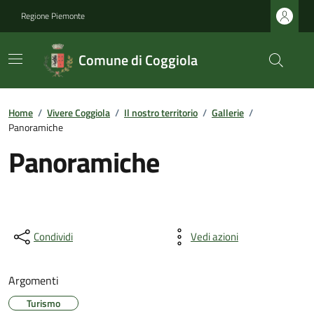
Regione Piemonte
Comune di Coggiola
Home
/
Vivere Coggiola
/
Il nostro territorio
/
Gallerie
/
Panoramiche
Panoramiche
Condividi
Vedi azioni
Argomenti
Turismo