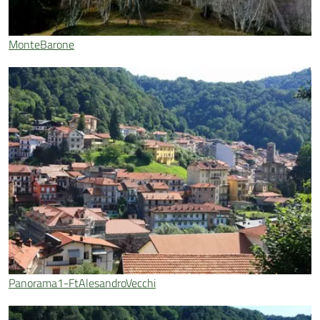
MonteBarone
Panorama1-FtAlesandroVecchi