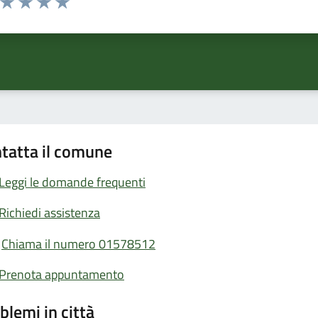
ta 1 stelle su 5
Valuta 2 stelle su 5
Valuta 3 stelle su 5
Valuta 4 stelle su 5
Valuta 5 stelle su 5
tatta il comune
Leggi le domande frequenti
Richiedi assistenza
Chiama il numero 01578512
Prenota appuntamento
blemi in città