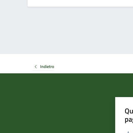
Indietro
Qu
pa
Valut