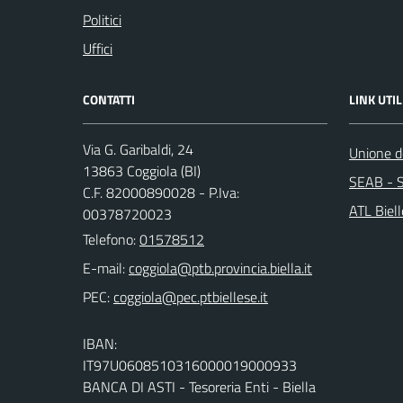
Politici
Uffici
CONTATTI
LINK UTIL
Via G. Garibaldi, 24
Unione de
13863 Coggiola (BI)
SEAB - S
C.F. 82000890028 - P.Iva:
ATL Biel
00378720023
Telefono:
01578512
E-mail:
PEC:
IBAN:
IT97U0608510316000019000933
BANCA DI ASTI - Tesoreria Enti - Biella