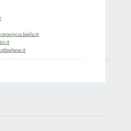
2
rovincia.biella.it;
in.it
tbiellese.it