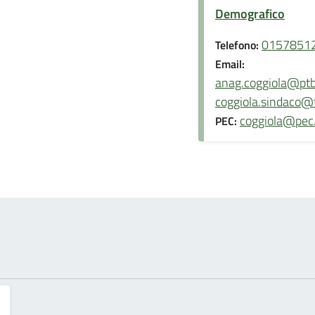
Demografico
0157851
Telefono:
Email:
anag.coggiola@ptb.p
coggiola.sindaco@t
coggiola@pec.p
PEC: