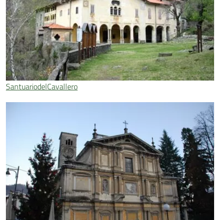
SantuariodelCavallero