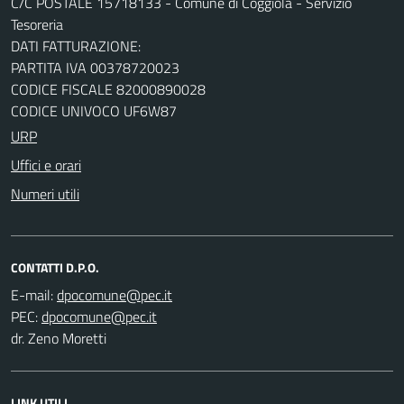
C/C POSTALE 15718133 - Comune di Coggiola - Servizio
Tesoreria
DATI FATTURAZIONE:
PARTITA IVA 00378720023
CODICE FISCALE 82000890028
CODICE UNIVOCO UF6W87
URP
Uffici e orari
Numeri utili
CONTATTI D.P.O.
E-mail:
PEC:
dr. Zeno Moretti
LINK UTILI