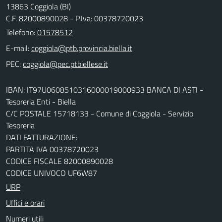
13863 Coggiola (BI)
C.F. 82000890028 - P.Iva: 00378720023
Telefono:
01578512
E-mail:
PEC:
IBAN: IT97U0608510316000019000933 BANCA DI ASTI -
Tesoreria Enti - Biella
C/C POSTALE 15718133 - Comune di Coggiola - Servizio
Tesoreria
DATI FATTURAZIONE:
PARTITA IVA 00378720023
CODICE FISCALE 82000890028
CODICE UNIVOCO UF6W87
URP
Uffici e orari
Numeri utili