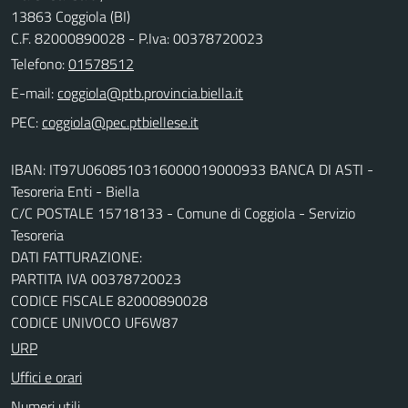
13863 Coggiola (BI)
C.F. 82000890028 - P.Iva: 00378720023
Telefono:
01578512
E-mail:
PEC:
IBAN: IT97U0608510316000019000933 BANCA DI ASTI -
Tesoreria Enti - Biella
C/C POSTALE 15718133 - Comune di Coggiola - Servizio
Tesoreria
DATI FATTURAZIONE:
PARTITA IVA 00378720023
CODICE FISCALE 82000890028
CODICE UNIVOCO UF6W87
URP
Uffici e orari
Numeri utili