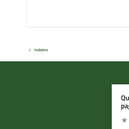
Indietro
Qu
pa
Valut
Valu