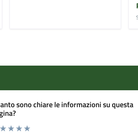
anto sono chiare le informazioni su questa
gina?
a da 1 a 5 stelle la pagina
ta 1 stelle su 5
Valuta 2 stelle su 5
Valuta 3 stelle su 5
Valuta 4 stelle su 5
Valuta 5 stelle su 5