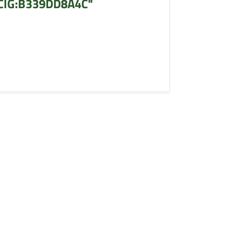
CIG:B339DD8A4C"