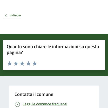
Indietro
Quanto sono chiare le informazioni su questa
pagina?
Valuta da 1 a 5 stelle la pagina
Valuta 1 stelle su 5
Valuta 2 stelle su 5
Valuta 3 stelle su 5
Valuta 4 stelle su 5
Valuta 5 stelle su 5
Contatta il comune
Leggi le domande frequenti