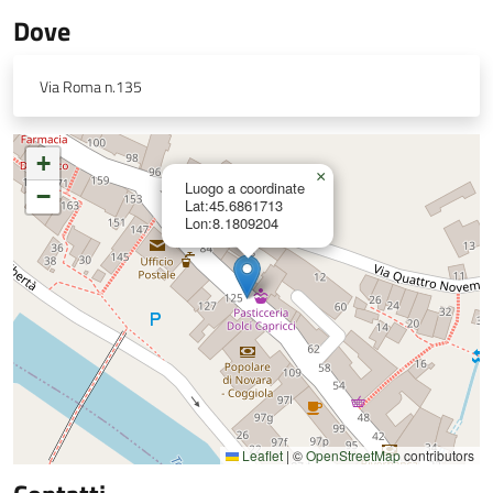
Dove
Via Roma n.135
+
×
Luogo a coordinate
−
Lat:45.6861713
Lon:8.1809204
Leaflet
|
©
OpenStreetMap
contributors