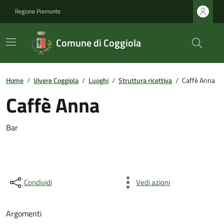
Regione Piemonte
Comune di Coggiola
Home
/
Vivere Coggiola
/
Luoghi
/
Struttura ricettiva
/
Caffè Anna
Caffè Anna
Bar
Condividi
Vedi azioni
Argomenti