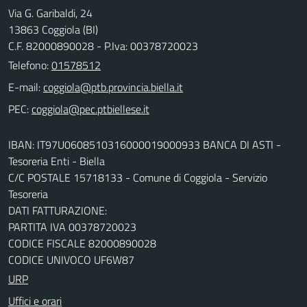
Via G. Garibaldi, 24
13863 Coggiola (BI)
C.F. 82000890028 - P.Iva: 00378720023
Telefono:
01578512
E-mail:
PEC:
IBAN: IT97U0608510316000019000933 BANCA DI ASTI -
Tesoreria Enti - Biella
C/C POSTALE 15718133 - Comune di Coggiola - Servizio
Tesoreria
DATI FATTURAZIONE:
PARTITA IVA 00378720023
CODICE FISCALE 82000890028
CODICE UNIVOCO UF6W87
URP
Uffici e orari