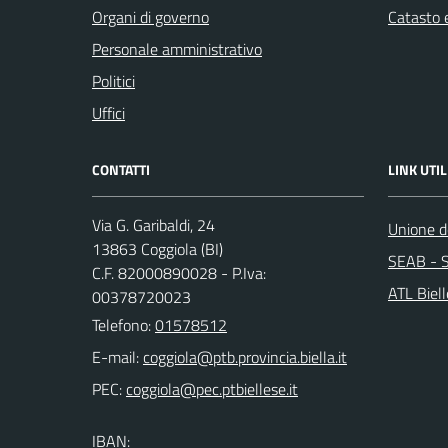
Organi di governo
Catasto e
Personale amministrativo
Politici
Uffici
CONTATTI
LINK UTIL
Via G. Garibaldi, 24
Unione de
13863 Coggiola (BI)
SEAB - S
C.F. 82000890028 - P.Iva:
ATL Biel
00378720023
Telefono:
01578512
E-mail:
PEC:
IBAN: