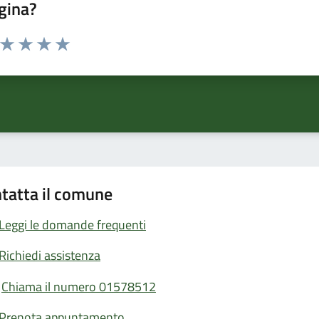
gina?
a da 1 a 5 stelle la pagina
ta 1 stelle su 5
Valuta 2 stelle su 5
Valuta 3 stelle su 5
Valuta 4 stelle su 5
Valuta 5 stelle su 5
tatta il comune
Leggi le domande frequenti
Richiedi assistenza
Chiama il numero 01578512
Prenota appuntamento