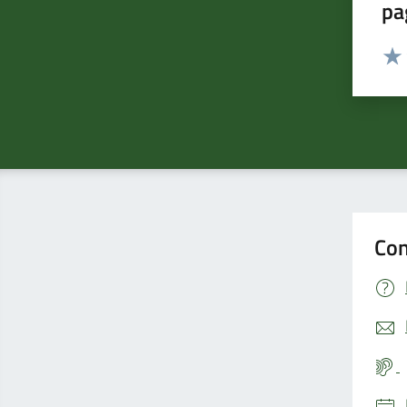
pa
Valut
Valu
Con