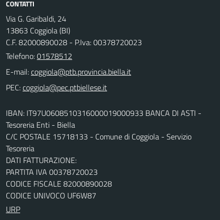
CONTATTI
Via G. Garibaldi, 24
13863 Coggiola (BI)
C.F. 82000890028 - P.Iva: 00378720023
Telefono:
01578512
E-mail:
PEC:
IBAN: IT97U0608510316000019000933 BANCA DI ASTI -
Tesoreria Enti - Biella
C/C POSTALE 15718133 - Comune di Coggiola - Servizio
Tesoreria
DATI FATTURAZIONE:
PARTITA IVA 00378720023
CODICE FISCALE 82000890028
CODICE UNIVOCO UF6W87
URP