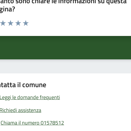
anto sono chiare le informazioni su questa
gina?
a da 1 a 5 stelle la pagina
ta 1 stelle su 5
Valuta 2 stelle su 5
Valuta 3 stelle su 5
Valuta 4 stelle su 5
Valuta 5 stelle su 5
tatta il comune
Leggi le domande frequenti
Richiedi assistenza
Chiama il numero 01578512