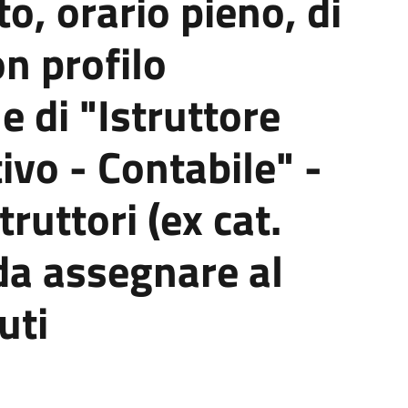
o, orario pieno, di
on profilo
e di "Istruttore
vo - Contabile" -
truttori (ex cat.
 da assegnare al
uti