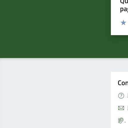
Qu
pa
Valut
Valu
Con