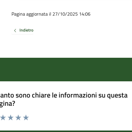
Pagina aggiornata il 27/10/2025 14:06
Indietro
anto sono chiare le informazioni su questa
gina?
a da 1 a 5 stelle la pagina
ta 1 stelle su 5
Valuta 2 stelle su 5
Valuta 3 stelle su 5
Valuta 4 stelle su 5
Valuta 5 stelle su 5