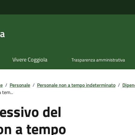
la
Vivere Coggiola
Trasparenza amministrativa
te
/
Personale
/
Personale non a tempo indeterminato
/
Dipen
 tem...
essivo del
on a tempo