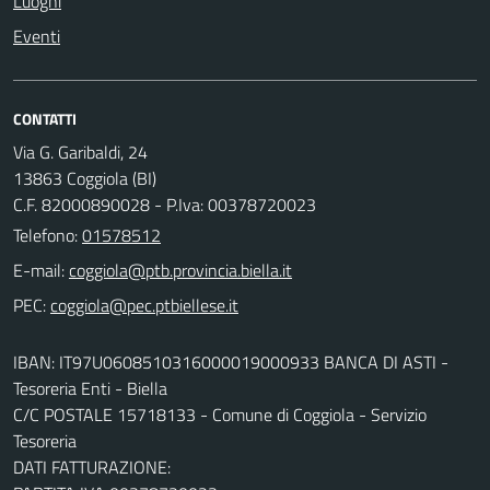
Luoghi
Eventi
CONTATTI
Via G. Garibaldi, 24
13863 Coggiola (BI)
C.F. 82000890028 - P.Iva: 00378720023
Telefono:
01578512
E-mail:
PEC:
IBAN: IT97U0608510316000019000933 BANCA DI ASTI -
Tesoreria Enti - Biella
C/C POSTALE 15718133 - Comune di Coggiola - Servizio
Tesoreria
DATI FATTURAZIONE: