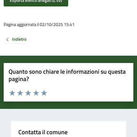
Esporta elenco allegati (CSV)
Pagina aggiornata il 02/10/2025 15:41
Indietro
Quanto sono chiare le informazioni su questa
pagina?
Valuta da 1 a 5 stelle la pagina
Valuta 1 stelle su 5
Valuta 2 stelle su 5
Valuta 3 stelle su 5
Valuta 4 stelle su 5
Valuta 5 stelle su 5
Contatta il comune