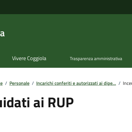
la
Vivere Coggiola
Trasparenza amministrativa
te
/
Personale
/
Incarichi conferiti e autorizzati ai dipe...
/
Ince
uidati ai RUP