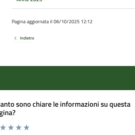
Pagina aggiornata il 06/10/2025 12:12
Indietro
anto sono chiare le informazioni su questa
gina?
a da 1 a 5 stelle la pagina
ta 1 stelle su 5
Valuta 2 stelle su 5
Valuta 3 stelle su 5
Valuta 4 stelle su 5
Valuta 5 stelle su 5