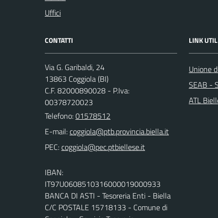
Uffici
CONTATTI
LINK UTIL
Via G. Garibaldi, 24
Unione de
13863 Coggiola (BI)
SEAB - S
C.F. 82000890028 - P.Iva:
ATL Biel
00378720023
Telefono:
01578512
E-mail:
PEC:
IBAN:
IT97U0608510316000019000933
BANCA DI ASTI - Tesoreria Enti - Biella
C/C POSTALE 15718133 - Comune di