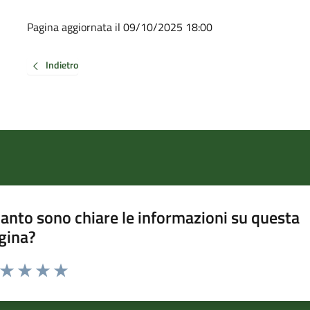
Pagina aggiornata il 09/10/2025 18:00
Indietro
anto sono chiare le informazioni su questa
gina?
a da 1 a 5 stelle la pagina
ta 1 stelle su 5
Valuta 2 stelle su 5
Valuta 3 stelle su 5
Valuta 4 stelle su 5
Valuta 5 stelle su 5