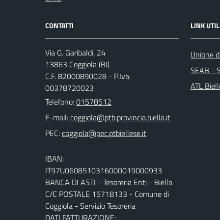
CONTATTI
LINK UTIL
Via G. Garibaldi, 24
Unione de
13863 Coggiola (BI)
SEAB - S
C.F. 82000890028 - P.Iva:
ATL Biel
00378720023
Telefono:
01578512
E-mail:
PEC:
IBAN:
IT97U0608510316000019000933
BANCA DI ASTI - Tesoreria Enti - Biella
C/C POSTALE 15718133 - Comune di
Coggiola - Servizio Tesoreria
DATI FATTURAZIONE: