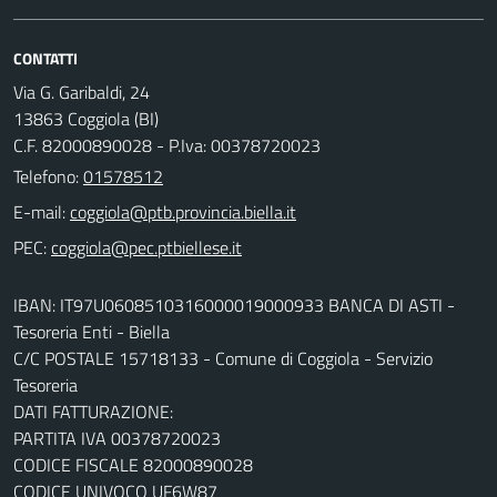
CONTATTI
Via G. Garibaldi, 24
13863 Coggiola (BI)
C.F. 82000890028 - P.Iva: 00378720023
Telefono:
01578512
E-mail:
PEC:
IBAN: IT97U0608510316000019000933 BANCA DI ASTI -
Tesoreria Enti - Biella
C/C POSTALE 15718133 - Comune di Coggiola - Servizio
Tesoreria
DATI FATTURAZIONE:
PARTITA IVA 00378720023
CODICE FISCALE 82000890028
CODICE UNIVOCO UF6W87