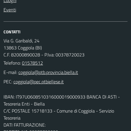
Luoghi
Eventi
CONTATTI
Via G. Garibaldi, 24
13863 Coggiola (BI)
C.F. 82000890028 - P.Iva: 00378720023
Telefono:
01578512
E-mail:
PEC:
IBAN: IT97U0608510316000019000933 BANCA DI ASTI -
Tesoreria Enti - Biella
C/C POSTALE 15718133 - Comune di Coggiola - Servizio
Tesoreria
DATI FATTURAZIONE: