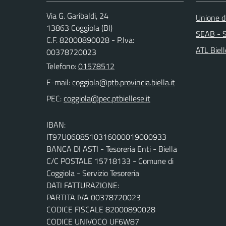
Via G. Garibaldi, 24
Unione de
13863 Coggiola (BI)
SEAB - S
C.F. 82000890028 - P.Iva:
ATL Biel
00378720023
Telefono:
01578512
E-mail:
PEC:
IBAN:
IT97U0608510316000019000933
BANCA DI ASTI - Tesoreria Enti - Biella
C/C POSTALE 15718133 - Comune di
Coggiola - Servizio Tesoreria
DATI FATTURAZIONE:
PARTITA IVA 00378720023
CODICE FISCALE 82000890028
CODICE UNIVOCO UF6W87