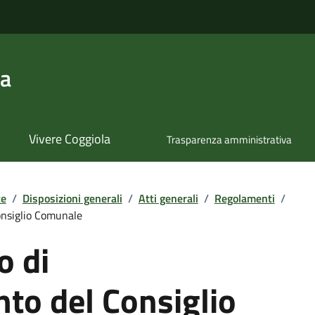
la
Vivere Coggiola
Trasparenza amministrativa
te
/
Disposizioni generali
/
Atti generali
/
Regolamenti
/
nsiglio Comunale
 di
to del Consiglio