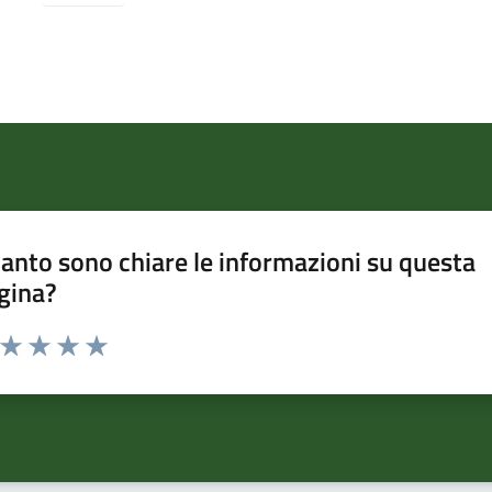
anto sono chiare le informazioni su questa
gina?
a da 1 a 5 stelle la pagina
ta 1 stelle su 5
Valuta 2 stelle su 5
Valuta 3 stelle su 5
Valuta 4 stelle su 5
Valuta 5 stelle su 5