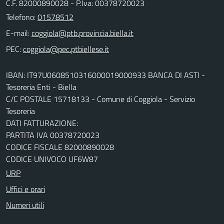
C.F. 82000890028 - P.Iva: 00378720023
Telefono:
01578512
E-mail:
PEC:
IBAN: IT97U0608510316000019000933 BANCA DI ASTI -
Tesoreria Enti - Biella
C/C POSTALE 15718133 - Comune di Coggiola - Servizio
Tesoreria
DATI FATTURAZIONE:
PARTITA IVA 00378720023
CODICE FISCALE 82000890028
CODICE UNIVOCO UF6W87
URP
Uffici e orari
Numeri utili