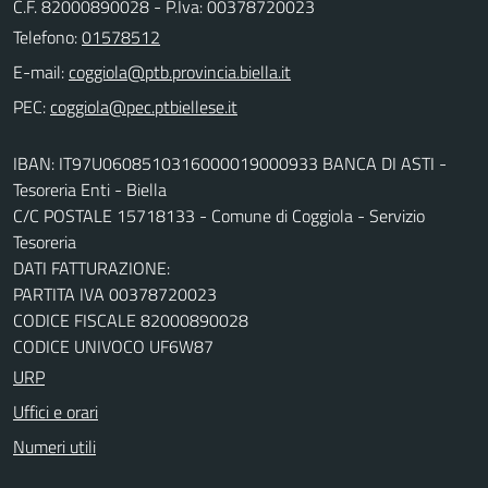
C.F. 82000890028 - P.Iva: 00378720023
Telefono:
01578512
E-mail:
PEC:
IBAN: IT97U0608510316000019000933 BANCA DI ASTI -
Tesoreria Enti - Biella
C/C POSTALE 15718133 - Comune di Coggiola - Servizio
Tesoreria
DATI FATTURAZIONE:
PARTITA IVA 00378720023
CODICE FISCALE 82000890028
CODICE UNIVOCO UF6W87
URP
Uffici e orari
Numeri utili