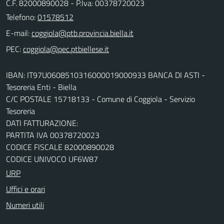
C.F. 82000890028 - P.Iva: 00378720023
Telefono:
01578512
E-mail:
PEC:
IBAN: IT97U0608510316000019000933 BANCA DI ASTI -
Tesoreria Enti - Biella
C/C POSTALE 15718133 - Comune di Coggiola - Servizio
Tesoreria
DATI FATTURAZIONE:
PARTITA IVA 00378720023
CODICE FISCALE 82000890028
CODICE UNIVOCO UF6W87
URP
Uffici e orari
Numeri utili