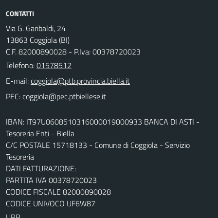
CONTATTI
Via G. Garibaldi, 24
13863 Coggiola (BI)
C.F. 82000890028 - P.Iva: 00378720023
Telefono:
01578512
E-mail:
PEC:
IBAN: IT97U0608510316000019000933 BANCA DI ASTI -
Tesoreria Enti - Biella
C/C POSTALE 15718133 - Comune di Coggiola - Servizio
Tesoreria
DATI FATTURAZIONE:
PARTITA IVA 00378720023
CODICE FISCALE 82000890028
CODICE UNIVOCO UF6W87
URP