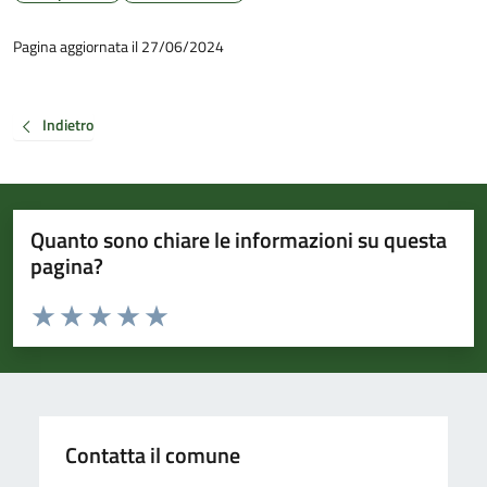
Pagina aggiornata il 27/06/2024
Indietro
Quanto sono chiare le informazioni su questa
pagina?
Valuta da 1 a 5 stelle la pagina
Valuta 1 stelle su 5
Valuta 2 stelle su 5
Valuta 3 stelle su 5
Valuta 4 stelle su 5
Valuta 5 stelle su 5
Contatta il comune