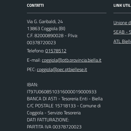
CONTATTI
LINK UTIL
Via G. Garibaldi, 24
Unione de
13863 Coggiola (BI)
SEAB - S
C.F. 82000890028 - P.Iva:
ATL Biel
00378720023
Telefono:
01578512
E-mail:
PEC:
IBAN:
IT97U0608510316000019000933
BANCA DI ASTI - Tesoreria Enti - Biella
C/C POSTALE 15718133 - Comune di
Coggiola - Servizio Tesoreria
DATI FATTURAZIONE:
PARTITA IVA 00378720023