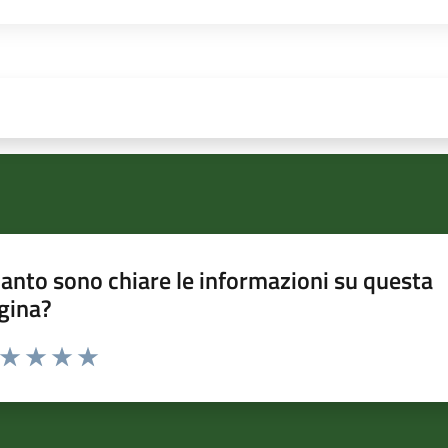
anto sono chiare le informazioni su questa
gina?
a da 1 a 5 stelle la pagina
ta 1 stelle su 5
Valuta 2 stelle su 5
Valuta 3 stelle su 5
Valuta 4 stelle su 5
Valuta 5 stelle su 5