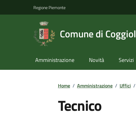
Regione Piemonte
Comune di Coggio
Amministrazione
Novità
Servizi
Home
/
Amministrazione
/
Uffici
/
Tecnico