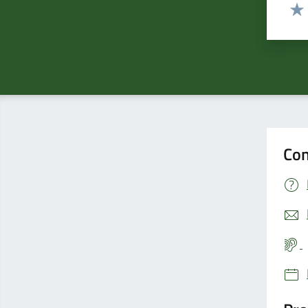
Valut
Valu
Con