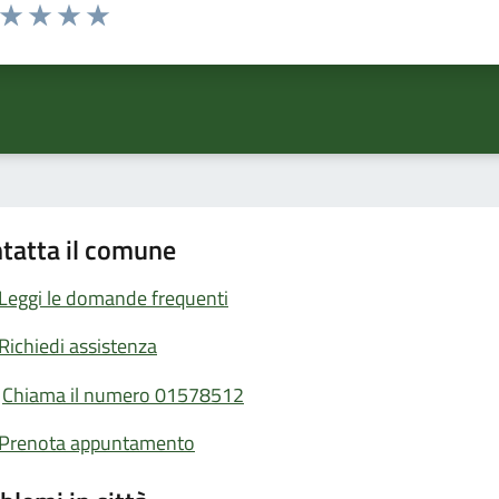
a da 1 a 5 stelle la pagina
ta 1 stelle su 5
Valuta 2 stelle su 5
Valuta 3 stelle su 5
Valuta 4 stelle su 5
Valuta 5 stelle su 5
tatta il comune
Leggi le domande frequenti
Richiedi assistenza
Chiama il numero 01578512
Prenota appuntamento