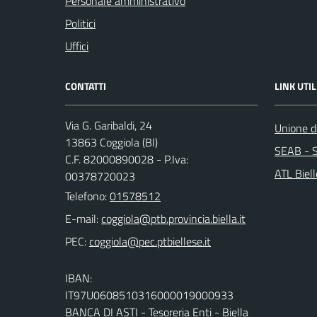
Personale amministrativo
Politici
Uffici
CONTATTI
LINK UTIL
Via G. Garibaldi, 24
Unione de
13863 Coggiola (BI)
SEAB - S
C.F. 82000890028 - P.Iva:
ATL Biel
00378720023
Telefono:
01578512
E-mail:
PEC:
IBAN:
IT97U0608510316000019000933
BANCA DI ASTI - Tesoreria Enti - Biella