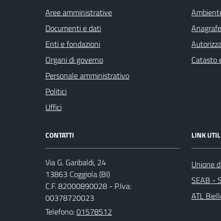
Aree amministrative
Ambient
Documenti e dati
Anagrafe 
Enti e fondazioni
Autorizza
Organi di governo
Catasto e
Personale amministrativo
Politici
Uffici
CONTATTI
LINK UTIL
Via G. Garibaldi, 24
Unione de
13863 Coggiola (BI)
SEAB - S
C.F. 82000890028 - P.Iva:
ATL Biel
00378720023
Telefono:
01578512