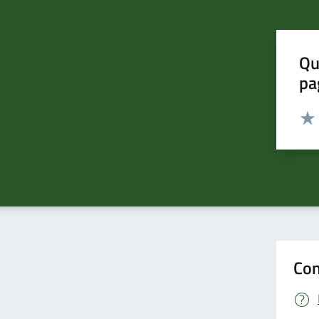
Qu
pa
Valut
Valu
Con