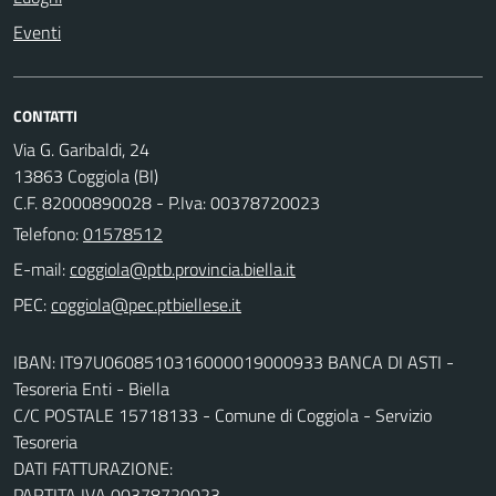
Eventi
CONTATTI
Via G. Garibaldi, 24
13863 Coggiola (BI)
C.F. 82000890028 - P.Iva: 00378720023
Telefono:
01578512
E-mail:
PEC:
IBAN: IT97U0608510316000019000933 BANCA DI ASTI -
Tesoreria Enti - Biella
C/C POSTALE 15718133 - Comune di Coggiola - Servizio
Tesoreria
DATI FATTURAZIONE:
PARTITA IVA 00378720023