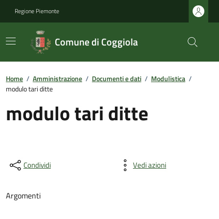
Regione Piemonte
Comune di Coggiola
Home
/
Amministrazione
/
Documenti e dati
/
Modulistica
/
modulo tari ditte
modulo tari ditte
Condividi
Vedi azioni
Argomenti