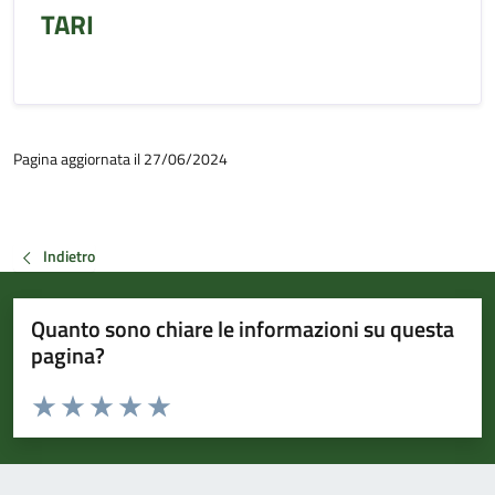
TARI
Pagina aggiornata il 27/06/2024
Indietro
Quanto sono chiare le informazioni su questa
pagina?
Valuta da 1 a 5 stelle la pagina
Valuta 1 stelle su 5
Valuta 2 stelle su 5
Valuta 3 stelle su 5
Valuta 4 stelle su 5
Valuta 5 stelle su 5