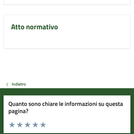
Atto normativo
Indietro
Quanto sono chiare le informazioni su questa
pagina?
Valuta da 1 a 5 stelle la pagina
Valuta 1 stelle su 5
Valuta 2 stelle su 5
Valuta 3 stelle su 5
Valuta 4 stelle su 5
Valuta 5 stelle su 5