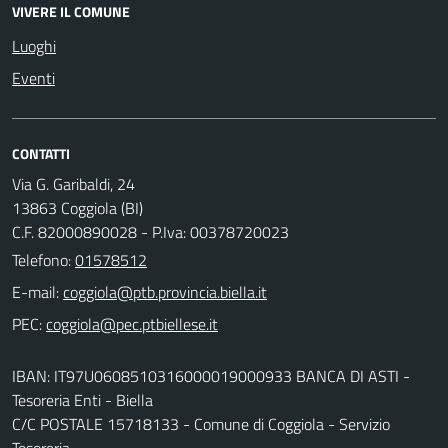
VIVERE IL COMUNE
Luoghi
Eventi
CONTATTI
Via G. Garibaldi, 24
13863 Coggiola (BI)
C.F. 82000890028 - P.Iva: 00378720023
Telefono:
01578512
E-mail:
PEC:
IBAN: IT97U0608510316000019000933 BANCA DI ASTI -
Tesoreria Enti - Biella
C/C POSTALE 15718133 - Comune di Coggiola - Servizio
Tesoreria