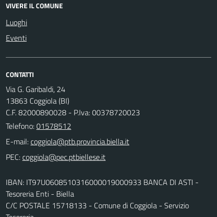
VIVERE IL COMUNE
Luoghi
Eventi
CONTATTI
Via G. Garibaldi, 24
13863 Coggiola (BI)
C.F. 82000890028 - P.Iva: 00378720023
Telefono:
01578512
E-mail:
PEC:
IBAN: IT97U0608510316000019000933 BANCA DI ASTI -
Tesoreria Enti - Biella
C/C POSTALE 15718133 - Comune di Coggiola - Servizio
Tesoreria