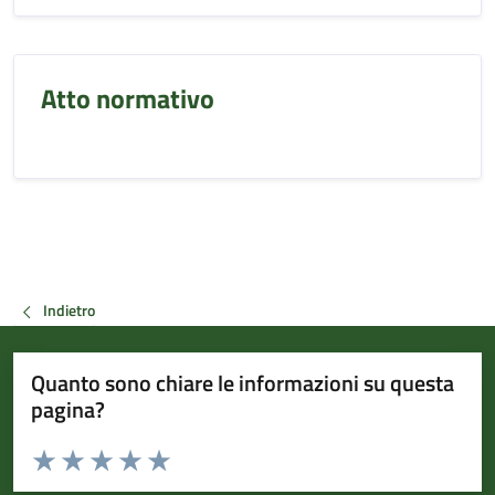
Atto normativo
Indietro
Quanto sono chiare le informazioni su questa
pagina?
Valuta da 1 a 5 stelle la pagina
Valuta 1 stelle su 5
Valuta 2 stelle su 5
Valuta 3 stelle su 5
Valuta 4 stelle su 5
Valuta 5 stelle su 5