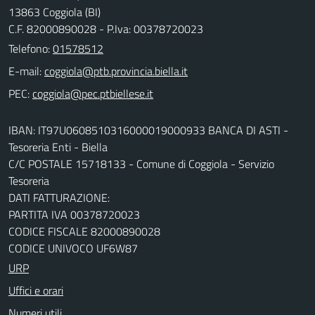
13863 Coggiola (BI)
C.F. 82000890028 - P.Iva: 00378720023
Telefono:
01578512
E-mail:
PEC:
IBAN: IT97U0608510316000019000933 BANCA DI ASTI -
Tesoreria Enti - Biella
C/C POSTALE 15718133 - Comune di Coggiola - Servizio
Tesoreria
DATI FATTURAZIONE:
PARTITA IVA 00378720023
CODICE FISCALE 82000890028
CODICE UNIVOCO UF6W87
URP
Uffici e orari
Numeri utili