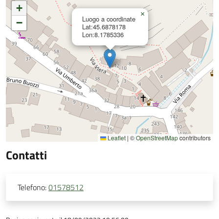
+
×
Luogo a coordinate
−
Lat:45.6878178
Lon:8.1785336
Leaflet
|
©
OpenStreetMap
contributors
Contatti
Telefono:
01578512