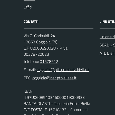
Uffici
CONTATTI
LINK UTIL
Via G. Garibaldi, 24
Unione de
13863 Coggiola (BI)
SEAB - S
C.F. 82000890028 - P.Iva:
ATL Biel
00378720023
Telefono:
01578512
E-mail:
PEC:
IBAN:
IT97U0608510316000019000933
BANCA DI ASTI - Tesoreria Enti - Biella
C/C POSTALE 15718133 - Comune di