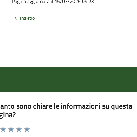
Pagina aggiornata il 15/07/2026 09:23
Indietro
anto sono chiare le informazioni su questa
gina?
a da 1 a 5 stelle la pagina
ta 1 stelle su 5
Valuta 2 stelle su 5
Valuta 3 stelle su 5
Valuta 4 stelle su 5
Valuta 5 stelle su 5