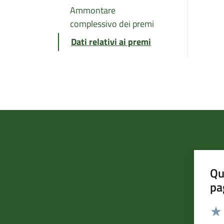
Ammontare
complessivo dei premi
Dati relativi ai premi
Qu
pa
Valut
Valu